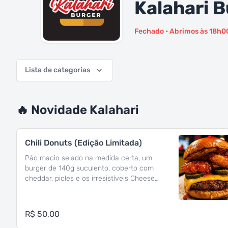
Kalahari 
Fechado • Abrimos às 18h0
Lista de categorias
🔥 Novidade Kalahari
Chili Donuts (Edição Limitada)
Pão macio selado na medida certa, um
burger de 140g suculento, coberto com
cheddar, picles e os irresistíveis Cheese
Donuts (queijo empanado e defumado),
finalizado com o toque agridoce e
levemente picante do molho Sweet Chilli.
R$ 50,00
Uma combinação surpreendente de