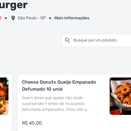
Burger
0
São Paulo - SP
Mais informações
Busque por um produto
Cheese Donuts Queijo Empanado
Defumado 10 unid
Quem disse que queijo não pode
surpreender? Anéis de mussarela
defumada empanados, fritos até a
crocância perfeita, com um interior
incrivelmente cremoso. Para completar,
R$ 45,00
acompanham o exclusivo molho Sweet